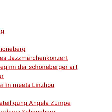
ng
chöneberg
hes Jazzmärchenkonzert
eginn der schöneberger art
ur
erlin meets Linzhou
beteiligung Angela Zumpe
turhaus Schöneberg