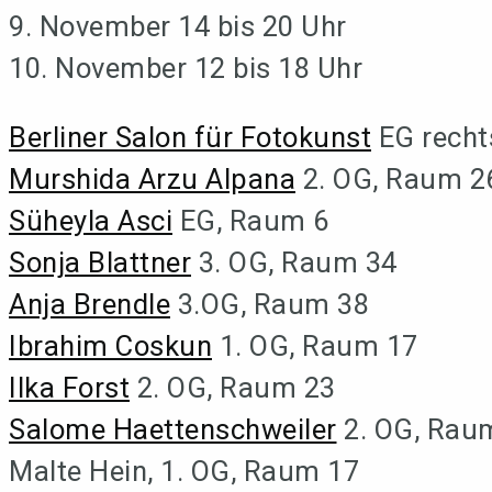
9. November 14 bis 20 Uhr
10. November 12 bis 18 Uhr
Berliner Salon für Fotokunst
EG recht
Murshida Arzu Alpana
2. OG, Raum 2
Süheyla Asci
EG, Raum 6
Sonja Blattner
3. OG, Raum 34
Anja Brendle
3.OG, Raum 38
Ibrahim Coskun
1. OG, Raum 17
Ilka Forst
2. OG, Raum 23
Salome Haettenschweiler
2. OG, Rau
Malte Hein, 1. OG, Raum 17