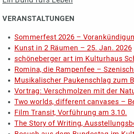
VERANSTALTUNGEN
Sommerfest 2026 – Vorankündigu
Kunst in 2 Räumen – 25. Jan. 2026
schöneberger art im Kulturhaus S
Romina, die Rampenfee – Szenisc
Musikalischer Paukenschlag zum B
Vortrag: Verschmolzen mit der Nat
Two worlds, different canvases – B
Film Transit, Vorführung am 3.10.
The Story of Writing, Ausstellungs
Besuch aus dem Bundestag im Kul